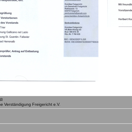
ap
e Verständigung Freigericht e.V.