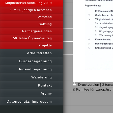
Mitgliederversammlung 2019
Zum 50-jährigen bestehen
Vorstand
Satzung
Partnergemeinden
50 Jahre Élysée-Vertrag
Projekte
Arbeitstreffen
Bürgerbegegnung
Jugendbegegnung
Wanderung
Druckversion
|
Sitem
Kontakt
© Komitee für Europäisch
Archiv
Datenschutz, Impressum