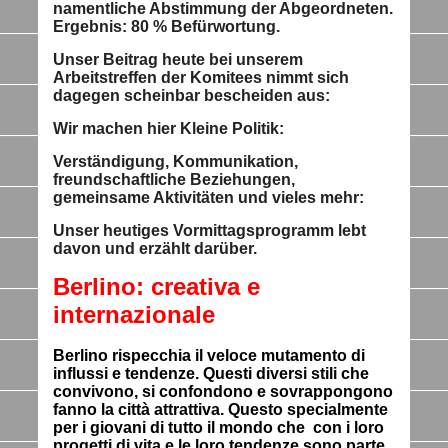
namentliche Abstimmung der Abgeordneten.
Ergebnis: 80 % Befürwortung.
Unser Beitrag heute bei unserem
Arbeitstreffen der Komitees nimmt sich
dagegen
scheinbar
bescheiden aus:
Wir machen hier
Kleine Politik
:
Verständigung, Kommunikation,
freundschaftliche Beziehungen,
gemeinsame Aktivitäten und vieles mehr:
Unser heutiges Vormittagsprogramm lebt
davon und erzählt darüber.
Berlino: creativa e
internazionale
Berlino rispecchia il veloce mutamento di
influssi e tendenze.
Questi diversi stili che
convivono, si confondono e sovrappongono
fanno la città attrattiva.
Questo specialmente
per i giovani di tutto il mondo che con i loro
progetti di vita e le loro tendenze
sono parte