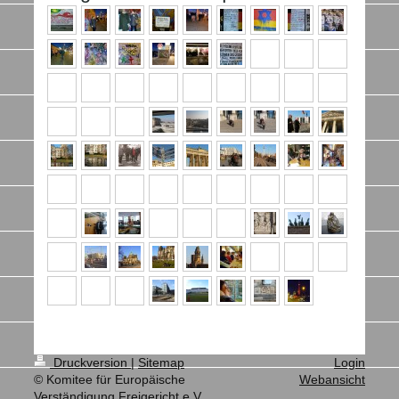
Druckversion
|
Sitemap
Login
© Komitee für Europäische
Webansicht
Verständigung Freigericht e.V.