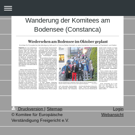
Wanderung der Komitees am
Bodensee (Constanca)
Druckversion
|
Sitemap
Login
© Komitee für Europäische
Webansicht
Verständigung Freigericht e.V.