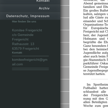
Kontakt
Archiv
Datenschutz, Impressum
Hier finden Sie uns
Komitee Freigericht
c/o Gemeinde
Freigericht
Rathausstr. 13
63579
Freigericht
Kontakt
komiteefreigericht@gm
ail.com