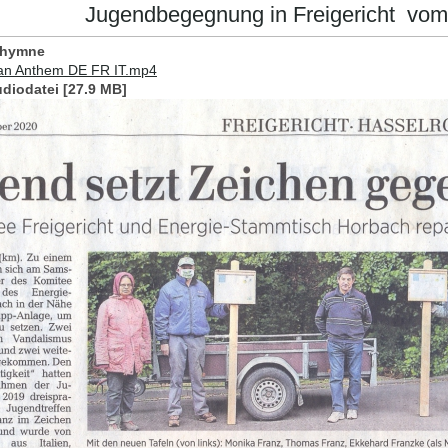
Jugendbegegnung in Freigericht vom 6
ahymne
an Anthem DE FR IT.mp4
diodatei [27.9 MB]