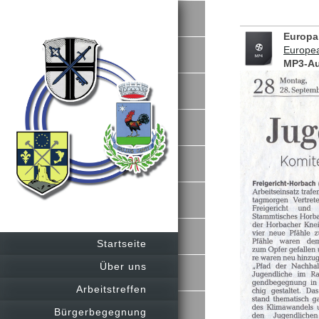
Europ
Europe
MP3-Au
Startseite
Über uns
Arbeitstreffen
Bürgerbegegnung