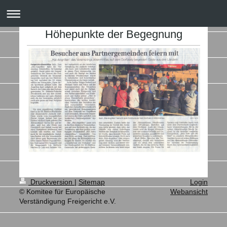
Höhepunkte der Begegnung
Druckversion
|
Sitemap
Login
© Komitee für Europäische
Webansicht
Verständigung Freigericht e.V.