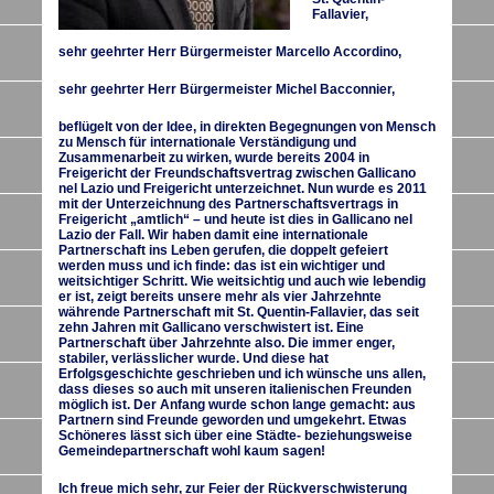
Fallavier,
sehr geehrter Herr Bürgermeister Marcello Accordino,
sehr geehrter Herr Bürgermeister Michel Bacconnier,
beflügelt von der Idee, in direkten Begegnungen von Mensch
zu Mensch für internationale Verständigung und
Zusammenarbeit zu wirken, wurde bereits 2004 in
Freigericht der Freundschaftsvertrag zwischen Gallicano
nel Lazio und Freigericht unterzeichnet. Nun wurde es 2011
mit der Unterzeichnung des Partnerschaftsvertrags in
Freigericht „amtlich“ – und heute ist dies in Gallicano nel
Lazio der Fall. Wir haben damit eine internationale
Partnerschaft ins Leben gerufen, die doppelt gefeiert
werden muss und ich finde: das ist ein wichtiger und
weitsichtiger Schritt. Wie weitsichtig und auch wie lebendig
er ist, zeigt bereits unsere mehr als vier Jahrzehnte
währende Partnerschaft mit St. Quentin-Fallavier, das seit
zehn Jahren mit Gallicano verschwistert ist. Eine
Partnerschaft über Jahrzehnte also. Die immer enger,
stabiler, verlässlicher wurde. Und diese hat
Erfolgsgeschichte geschrieben und ich wünsche uns allen,
dass dieses so auch mit unseren italienischen Freunden
möglich ist. Der Anfang wurde schon lange gemacht: aus
Partnern sind Freunde geworden und umgekehrt. Etwas
Schöneres lässt sich über eine Städte- beziehungsweise
Gemeindepartnerschaft wohl kaum sagen!
Ich freue mich sehr, zur Feier der Rückverschwisterung