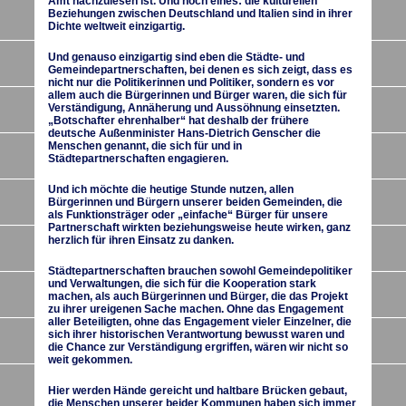
Amt nachzulesen ist. Und noch eines: die kulturellen
Beziehungen zwischen Deutschland und Italien sind in ihrer
Dichte weltweit einzigartig.
Und genauso einzigartig sind eben die Städte- und
Gemeindepartnerschaften, bei denen es sich zeigt, dass es
nicht nur die Politikerinnen und Politiker, sondern es vor
allem auch die Bürgerinnen und Bürger waren, die sich für
Verständigung, Annäherung und Aussöhnung einsetzten.
„Botschafter ehrenhalber“ hat deshalb der frühere
deutsche Außenminister Hans-Dietrich Genscher die
Menschen genannt, die sich für und in
Städtepartnerschaften engagieren.
Und ich möchte die heutige Stunde nutzen, allen
Bürgerinnen und Bürgern unserer beiden Gemeinden, die
als Funktionsträger oder „einfache“ Bürger für unsere
Partnerschaft wirkten beziehungsweise heute wirken, ganz
herzlich für ihren Einsatz zu danken.
Städtepartnerschaften brauchen sowohl Gemeindepolitiker
und Verwaltungen, die sich für die Kooperation stark
machen, als auch Bürgerinnen und Bürger, die das Projekt
zu ihrer ureigenen Sache machen. Ohne das Engagement
aller Beteiligten, ohne das Engagement vieler Einzelner, die
sich ihrer historischen Verantwortung bewusst waren und
die Chance zur Verständigung ergriffen, wären wir nicht so
weit gekommen.
Hier werden Hände gereicht und haltbare Brücken gebaut,
die Menschen unserer beider Kommunen haben sich immer