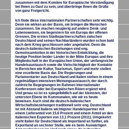
zusammen mit dem Komitee für Europäische Verständigung
bei Ihnen zu Gast zu sein, und überbringe Ihnen die Grüße
von ganz Freigericht.
Ich finde diese internationalen Partnerschaften sehr wichtig.
Denn sie wirken an der Basis, sie bringen die Menschen
zusammen. Sie machen neugierig auf andere Denk- und
Lebensweisen, sie begeistern für ein Europa der offenen
Grenzen. Die ersten Städtepartnerschaften zwischen
Deutschland und seinen Nachbarländern wurden schon bald
nach dem Krieg geschlossen oder angebahnt. Denn die
deutsch-italienischen Beziehungen sind eng.
Gemeinsamkeiten in der historischen Entwicklung, die
heutige Position beider Länder in der Mitte Europas und ihre
Mitgliedschaft in der Europäischen Union, der umfangreiche
Handelsaustausch sowie die Vielschichtigkeit der Kontakte
in Bereichen wie Kultur, Tourismus, Sport und mehr stellen
eine exzellente Basis dar. Die Regierungen und
Parlamentarier aus Deutschland und Italien stehen in einem
regelmäßigen intensiven Meinungsaustausch, der durch
zahlreiche Begegnungen im Rahmen internationaler
Konferenzen oder bei Europäischen Räten ergänzt wird.
Und genau so ist es spiegelbildlich auf der kleinsten, der
untersten Ebene im Kommunalen, wie wir es heute
beweisen. Auch sind die deutsch-italienischen
Wirtschaftsbeziehungen traditionell sehr eng. Deutschland
ist mit Abstand Italiens wichtigster Handelspartner mit
einem Lieferanteil von 15,6 Prozent und einem Anteil an den
italienischen Exporten von 13,1 Prozent (2011). Umgekehrt
steht Italien für Deutschland als Importland an fünfter, als
Exportland an sechster Stelle, wie es beim Auswärtigen