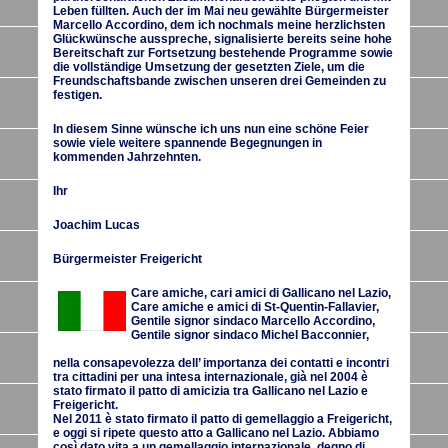
Leben füllten. Auch der im Mai neu gewählte Bürgermeister
Marcello Accordino, dem ich nochmals meine herzlichsten
Glückwünsche ausspreche, signalisierte bereits seine hohe
Bereitschaft zur Fortsetzung bestehende Programme sowie
die vollständige Umsetzung der gesetzten Ziele, um die
Freundschaftsbande zwischen unseren drei Gemeinden zu
festigen.
In diesem Sinne wünsche ich uns nun eine schöne Feier
sowie viele weitere spannende Begegnungen in
kommenden Jahrzehnten.
Ihr
Joachim Lucas
Bürgermeister Freigericht
Care amiche, cari amici di Gallicano nel Lazio,
Care amiche e amici di St-Quentin-Fallavier,
Gentile signor sindaco Marcello Accordino,
Gentile signor sindaco Michel Bacconnier,
nella consapevolezza dell’ importanza dei contatti e incontri
tra cittadini per una intesa internazionale, già nel 2004 è
stato firmato il patto di amicizia tra Gallicano nel Lazio e
Freigericht.
Nel 2011 è stato firmato il patto di gemellaggio a Freigericht,
e oggi si ripete questo atto a Gallicano nel Lazio. Abbiamo
così dato vita a un gemellaggio internazionale, degno di