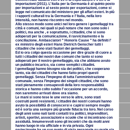
importazioni (2011). L’ Italia per la Germania è al quinto posto
per importazioni e al sesto posto per esportazioni, come si
legge nel comunicato del ministero per gli affari esteri. In più
i rapporti culturali tra la Germania e l’ Italia, nella loro
intensità, non hanno riscontro nel mondo.
Allo stesso modo sono unici nel loro genere i gemellaggi tra
città e comuni, nei quali si può notare che non sono solo i
politici, ma anche , e soprattutto, i cittadini, che si sono
adoperati per la comunicazione, il ravvicinamento e la
conciliazione. Ambasciatori ” Honoris Cause ” ha definiti l’
ex ministro degli esteri Hans Dietrich Genscher tutti i
cittadini che sono stati fautori dei gemellaggi.
Ed io ora colgo questa occasione per dire grazie di cuore a
tutti i cittadini dei nostri due comuni che tanto si sono
adoperati per il nostro gemellaggio, sia che abbiano avuto
un pubblico incarico, sia come semplici cittadini.
I gemellaggi hanno bisogno sia dei politici, che cooperano
tanto, sia dei cittadini che hanno fatto propri questi
gemellaggi. Senza l’impegno di tutta l'amministrazione
comunale, senza l’impegno dei singoli cittadini, che sono
stati pienamente consapevoli della loro responsabilità
storica e hanno colto subito l’ occasione per un accordo,
non saremmo arrivati dove ora siamo.
Le mani si sono tese le une verso le altre, sono stati
costruiti ponti resistenti, i cittadini dei nostri comuni hanno
avuto la possibilità di conoscersi e capirsi sempre meglio
ed è sorta una sempre più grande fiducia tra loro. Nel corso
degli anni sono nati tanti contatti tra politici, imprenditori,
artisti, sportivi, associazioni e scuole che si incontrano con
assiduità. Innumerevoli sono gli incontri che da molti anni
hanno luogo in via ufficiale e in via privata. Ogni
partecipante ha un suo punto di vista personale su quale sia