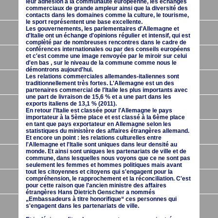
leur adhésion à la communauté européenne, les échanges
commerciaux de grande ampleur ainsi que la diversité des
contacts dans les domaines comme la culture, le tourisme,
le sport représentent une base excellente.
Les gouvernements, les parlementaires d'Allemagne et
d'Italie ont un échange d'opinions régulier et intensif, qui est
complèté par de nombreuses rencontres dans le cadre de
conférences internationales ou par des conseils européens
et c'est comme une image renvoyée par le miroir sur celui
d'en bas , sur le niveau de la commune comme nous le
démontrons aujourd'hui.
Les relations commerciales allemandes-italiennes sont
traditionnellement très fortes. L'Allemagne est un des
partenaires commercial de l'Italie les plus importants avec
une part de livraison de 15,6 % et a une part dans les
exports italiens de 13,1 % (2011).
En retour l'Italie est classée pour l'Allemagne le pays
importateur à la 5ème place et est classé à la 6ème place
en tant que pays exportateur en Allemagne selon les
statistiques du ministère des affaires étrangères allemand.
Et encore un point : les relations culturelles entre
l'Allemagne et l'Italie sont uniques dans leur densité au
monde. Et ainsi sont uniques les partenariats de ville et de
commune, dans lesquelles nous voyons que ce ne sont pas
seulement les femmes et hommes politiques mais avant
tout les citoyennes et citoyens qui s'engagent pour la
compréhension, le rapprochement et la réconciliation. C'est
pour cette raison que l'ancien ministre des affaires
étrangères Hans Dietrich Genscher a nommés
„Embassadeurs à titre honorifique“ ces personnes qui
s'engagent dans les partenariats de ville.