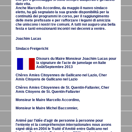
dato vita.
Anche Marcello Accordino, da maggio il nuovo sindaco
eletto, ha già segnalato la sua grande disponibilità per la
continuità dei programmi in corso, per il raggiungimento
delle mete prefissate e per rafforzare i legami di amicizia
che uniscono i nostri tre comuni. A tutti noi auguro una bella
festa e tanti emozionanti incontri nei decenni a venire.
Joachim Lucas
Sindaco Freigericht
Disours du Maire Monsieur Joachim Lucas pour
la signature de l'acte de jumelage en Italie
Août/Septembre 2013
Chères Amies Citoyennes de Gallicano nel Lazio, Cher
Amis Citoyens de Gallicano nel Lazio
Chères Amies Citoyennes de St. Quentin-Fallavier, Cher
Amis Citoyens de St. Quentin-Fallavier
Monsieur le Maire Marcello Accordino,
Monsieur le Maire Michel Bacconnier,
Animé par l'idée d'agir de personne à personne pour
l'entente et la compréhension internationales nous avons
signé déjà en 2004 le Traité d'Amitié entre Gallicano nel