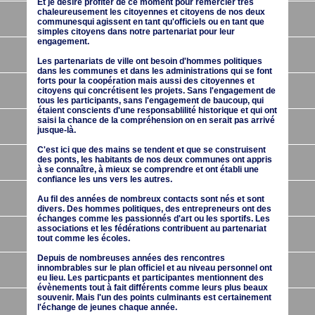
Et je désire profiter de ce moment pour remercier trés
chaleureusement les citoyennes et citoyens de nos deux
communesqui agissent en tant qu'officiels ou en tant que
simples citoyens dans notre partenariat pour leur
engagement.
Les partenariats de ville ont besoin d'hommes politiques
dans les communes et dans les administrations qui se font
forts pour la coopération mais aussi des citoyennes et
citoyens qui concrétisent les projets. Sans l'engagement de
tous les participants, sans l'engagement de baucoup, qui
étaient conscients d'une responsablilité historique et qui ont
saisi la chance de la compréhension on en serait pas arrivé
jusque-là.
C'est ici que des mains se tendent et que se construisent
des ponts, les habitants de nos deux communes ont appris
à se connaître, à mieux se comprendre et ont établi une
confiance les uns vers les autres.
Au fil des années de nombreux contacts sont nés et sont
divers. Des hommes politiques, des entrepreneurs ont des
échanges comme les passionnés d'art ou les sportifs. Les
associations et les fédérations contribuent au partenariat
tout comme les écoles.
Depuis de nombreuses années des rencontres
innombrables sur le plan officiel et au niveau personnel ont
eu lieu. Les particpants et participantes mentionnent des
évènements tout à fait différents comme leurs plus beaux
souvenir. Mais l'un des points culminants est certainement
l'échange de jeunes chaque année.