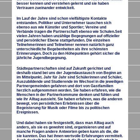
besser kennen und verstehen gelernt und sie haben
Vertrauen zueinander entwickelt.
Im Lauf der Jahre sind schon vielfältigste Kontakte
entstanden. Politiker und Unternehmer tauschen sich
ebenso aus wie Künstler und Sportler; Vereine und
Verbände tragen die Partnerschaft ebenso wie Schulen.Seit
vielen Jahren haben unzählige Begegnungen auf offizieller
und persönlicher Ebene stattgefunden. Die einzelnen
Teilnehmerinnen und Teilnehmer nennen natürlich ganz
unterschiedliche Begebenheiten als ihre schönsten
Erinnerungen. Doch zu den Höhepunkten gehört sicher die
jährliche Jugendbegegnung.
Städtepartnerschaften sind auf Zukunft gerichtet und
deshalb stand bei uns der Jugendaustausch von Beginn an
im Mittelpunkt. Jahr für Jahr sind Schülerinnen und Schüler,
Auszubildende und Studierende im Wechsel in die jeweiligen
Partnergemeinden gefahren und dort von Gastfamilien
herzlich aufgenommen worden. Sie haben erfahren, wie die
Menschen in der Partnerkommune denken und fühlen und
wie ihr Alltag aussieht. Sie haben erfahren, was die anderen
bewegt, von persönlichen Erlebnissen über die
Begeisterung für Musik oder Filme bis zu politischen
Ereignissen.
Und dabei haben sie festgestellt, dass man Alltag auch
anders, als sie es gewohnt sind, organisieren und auf
manche Fragen andere Antworten geben kann als die, die
sie kannten. Das hat ihnen wertvolle Erfahrungen vermittelt.