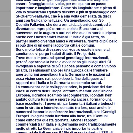
essere festeggiato due volte, per me questo un passo
importante e lungimirante. Come sia lungimirante e pieno di
vita lo dimostrano i quattro decenni e più di gemellaggio con
St-Quentin-Fallavier, che è a sua volta gemellata da dieci
anni con Gallicano nel Lazio. Un gemellaggio, con St-
Quentin-Fallavier, che dura ormai da alcuni decenni, ed è
diventato sempre più stretto e solido. È una storia di
successo, ed io auguro a tutti noi che questa storia si ripeta
anche con i nostri amici italiani. L’ inizio è già fatto, da
partner siamo diventati amici e viceversa. Niente di più bello
si può dire di un gemellaggio tra città e comuni.
Sono molto felice di essere qui, vostro ospite,insieme al
comitato, e vi porgo i saluti di tutto il Freigericht.
Trovo molto importanti questi gemellaggi internazionali,
perché operano alla base e avvicinano gli uni agli altri. Ci
invogliano a saperne di più su cosa pensano e come vivono
gli altri, ci entusiasmano per una Europa dalle frontiere
aperte. I primi gemellaggi tra la Germania e le nazioni ad
essa vicine sono nati poco dopo la fine della guerra. I
rapporti tra l’ Italia e la Germania sono molto stretti.
La comunanza nello sviluppo storico, la posizione dei due
Paesi al centro dell’ Europa, entrambi membri dell’ Unione
Europea, il grande scambio nel commercio, i contatti nell’
ambito cultura turismo e sport e più ancora, formano una
base eccellente . I governi, i parlamentari italiani e tedeschi
sono in stretto e intensivo contatto tra loro, così anche in
numerosi incontri e conferenze internazionali, o nei Consigli
Europei. In egual modo funziona alla base, tra i Comuni,
come dimostra questa giornata. Anche i rapporti
commerciali tra l’ Italia e la Germania sono tradizionalmente
molto stretti. La Germania è il più importante partner
commerciale italiano con il 15% di esportazioni e il 13% di