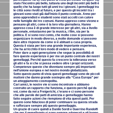
stato l’incontro più bello, tuttavia uno degli incontri più belli è
quello che ha luogo tutti gli anni tra i giovani. I gemellaggi tra
le città sono rivolti al futuro, e per questo gli incontri tra i
giovani sono stati già dall’inizio il punto centrale. Anno per
anno apprendisti e studenti sono stati accolti con calore
nelle famiglie dei tre comuni. Hanno appreso come vivono e
pensano gli altri, come è la loro vita giornaliera. Hanno
appreso cosa è di grande interesse per gli altri, sia a livello
personale, entusiasmo per la musica, i film, sia per la
politica. E si sono resi conto, che molte cose si possono
organizzare in modo diverso, a molte domande si possono
dare altre risposte da come si è abituati a casa propria.
Questa è stata per loro una grande importante esperienza,
che ha arricchito il loro modo di vedere e pensare.
Poter dare a ogni generazione che segue la possibilità di
fare queste esperienze è per me un punto centrale dei nostri
gemellaggi. Perché questo fa crescere la tolleranza verso
gli altri e fa si che si possa vedere oltre i propri orizzonti.
Competenze queste che diventano sempre più importanti
nell’unione europea e nel nostro mondo globalizzato.
Sotto questo punto di vista questi gemellaggi sono de piccoli
mattoni che danno grande sostegno alla “Casa Europa” per
un atteggiamento cosmopolita.
Cari amici, le nostre vie si sono incontrate e abbiamo
costruito un rapporto che funziona, e questo perché qui da
voi, come da noi a Freigericht, c’erano e ci sono persone
che alle parole dei patti di amicizia e gemellaggio hanno
fatto seguire azioni che riempiono di vita questi patti. Per
questo sono fiducioso di poter continuare su questa strada
e rafforzare sempre più questo gemellaggio.
Un grazie di cuore quindi a Danilo Sordi e Guerrino Randolfi
che per il gemellaggio si sono sempre adoperati e gli hanno