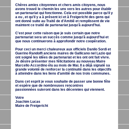
Chères amies citoyennes et chers amis citoyens, nous
avons trouvé le chemin les uns vers les autres pour établir
un partenariat qui fonctionne. Cela est possible parce qu'il y
a eu , et qu'il y a à présent ici et à Freigericht des gens qui
ont donné suite au Traité de d'Amitié et remplissent de vie
maintent ce traité de partenariat jusqu'à aujourd'hui.
C'est pour cette raison que je suis certain que notre
partenariat sera un succès comme jusqu'à aujourd'hui et
que nous continuerons à approfondir notre coopération.
Pour ceci un merci chaleureux aux officiels Danilo Sordi et
Guerino Randolfi anciens maires de Gallicano nel Lazio qui
ont soigné les idées de partenariat et les ont ont fait vivre.
Je désire présenter mes félicitations au nouveau Maire
Marcello Accordino élu au mois de Mai. Il a déjà signalé sa
grande volonté de renforcer la continuité dans les objectifs
à atteindre dans les liens d'amitié de nos trois communes.
Dans cet esprit je vous souhaite de passer une bonne fête
et espère que de nombreuses rencontres
passionnées suivront dans les décennies qui viennent.
Votre
Joachim Lucas
Maire de Freigericht