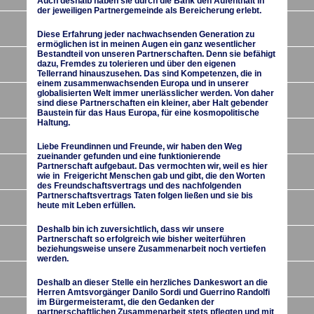
Auch deshalb haben sie durch die Bank den Aufenthalt in
der jeweiligen Partnergemeinde als Bereicherung erlebt.
Diese Erfahrung jeder nachwachsenden Generation zu
ermöglichen ist in meinen Augen ein ganz wesentlicher
Bestandteil von unseren Partnerschaften. Denn sie befähigt
dazu, Fremdes zu tolerieren und über den eigenen
Tellerrand hinauszusehen. Das sind Kompetenzen, die in
einem zusammenwachsenden Europa und in unserer
globalisierten Welt immer unerlässlicher werden. Von daher
sind diese Partnerschaften ein kleiner, aber Halt gebender
Baustein für das Haus Europa, für eine kosmopolitische
Haltung.
Liebe Freundinnen und Freunde, wir haben den Weg
zueinander gefunden und eine funktionierende
Partnerschaft aufgebaut. Das vermochten wir, weil es hier
wie in Freigericht Menschen gab und gibt, die den Worten
des Freundschaftsvertrags und des nachfolgenden
Partnerschaftsvertrags Taten folgen ließen und sie bis
heute mit Leben erfüllen.
Deshalb bin ich zuversichtlich, dass wir unsere
Partnerschaft so erfolgreich wie bisher weiterführen
beziehungsweise unsere Zusammenarbeit noch vertiefen
werden.
Deshalb an dieser Stelle ein herzliches Dankeswort an die
Herren Amtsvorgänger Danilo Sordi und Guerrino Randolfi
im Bürgermeisteramt, die den Gedanken der
partnerschaftlichen Zusammenarbeit stets pflegten und mit