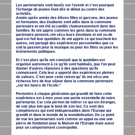
Les partenariats sont basés sur l'avenir et c'est pourquoi
l'échange de jeunes était dès le début au centre des
activités.
Année après année des élèves filles et garcons, des jeunes
en formation, des étudiants sont allés dans la commune
partenaire et ont été accueillis chaleureusement dans des
familles. Ils ont appris commes les gens dans la commune
partenaire pensent, ont vécu leurs émotions et ont vu de
quoi est fait leur quotidien. Ils ont appris ce qui touchent les
autres, ont partagé des expériences personnelles que ce
soit la passion pour la musique ou pour les films ou pour les
évènements politiques.
Et c'est alors qu'ils ont constaté que le quotidien est
organisé autrement à ce qu'ils sont habitués, que l'on peut
donner d'autres réponses à des questions qu'ils
connaissent. Cela leur a apporté des expériences pleines
de valeurs. C'est pour cette raison qu' ils ont vécu une
richesse lors de leur séjour dans la commune partenaire
„sur les bancs de l'école.“
Permettre à chaque génération qui grandit de faire cette
expérience est à mes yeux une partie essentielle de notre
partenariat. Car cela permet de tolérer ce qui est étranger,
de voir plus loin que le bout de son nez. Ce sont des
compétences qui sont indispensables dans l'Europe qui
grandit et dans le monde de la mondialisation. De ce point
de vue les partenariats sont comme un appui ou une une
pierre de fondation pour la Maison de l'Europe mais aussi
pour un comportement cosmopolite.