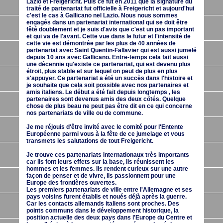
Lazio et Freigericht. Puis ce fut en 2011 que la signature du
traité de partenariat fut officielle à Freigericht et aujourd'hui
c'est le cas à Gallicano nel Lazio. Nous nous sommes
engagés dans un partenariat international qui se doit être
fêté doublement et je suis d'avis que c'est un pas important
et qui va de l'avant. Cette vue dans le futur et l'intensité de
cette vie est démontrée par les plus de 40 années de
partenariat avec Saint Quentin-Fallavier qui est aussi jumelé
depuis 10 ans avec Gallicano. Entre-temps cela fait aussi
une décennie qu'existe ce partenariat, qui est devenu plus
étroit, plus stable et sur lequel on peut de plus en plus
s'appuyer. Ce partenariat a été un succès dans l'histoire et
je souhaite que cela soit possible avec nos partenaires et
amis italiens. Le début a été fait depuis longtemps , les
partenaires sont devenus amis des deux côtés. Quelque
chose de plus beau ne peut pas être dit en ce qui concerne
nos partenariats de ville ou de commune.
Je me réjouis d'être invité avec le comité pour l'Entente
Européenne parmi vous à la fête de ce jumelage et vous
transmets les salutations de tout Freigericht.
Je trouve ces partenariats internationaux très importants
car ils font leurs effets sur la base, ils réunissent les
hommes et les femmes. Ils rendent curieux sur une autre
façon de penser et de vivre, ils passionnent pour une
Europe des frontières ouvertes.
Les premiers partenariats de ville entre l'Allemagne et ses
pays voisins furent établis et noués déjà après la guerre.
Car les contacts allemands italiens sont proches. Des
points communs dans le développement historique, la
position actuelle des deux pays dans l'Europe du Centre et